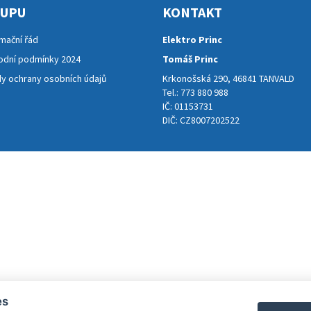
KUPU
KONTAKT
mační řád
Elektro Princ
dní podmínky 2024
Tomáš Princ
y ochrany osobních údajů
Krkonošská 290, 46841 TANVALD
Tel.: 773 880 988
IČ: 01153731
DIČ: CZ8007202522
es