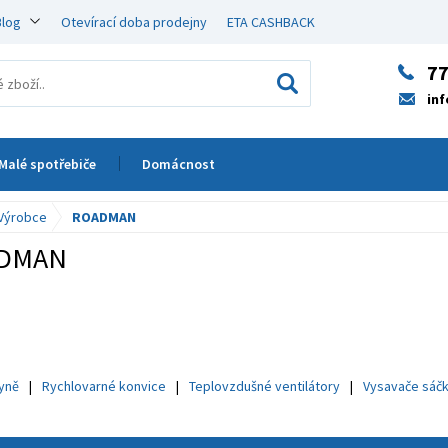
Blog
Otevírací doba prodejny
ETA CASHBACK
77
in
Malé spotřebiče
Domácnost
Výrobce
ROADMAN
DMAN
hyně
Rychlovarné konvice
Teplovzdušné ventilátory
Vysavače sáč