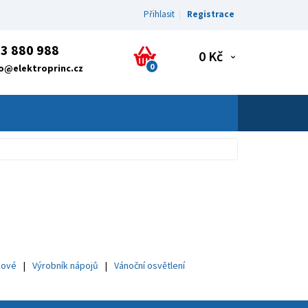
Přihlasit
Registrace
3 880 988
0 Kč
0
fo@elektroprinc.cz
kové
Výrobník nápojů
Vánoční osvětlení