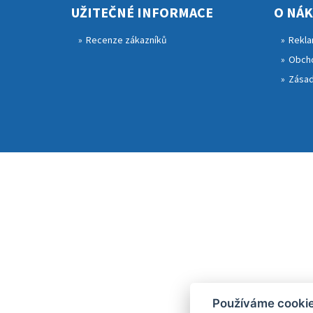
UŽITEČNÉ INFORMACE
O NÁ
Recenze zákazníků
Rekla
Obcho
Zásad
Používáme cooki