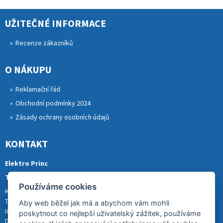
UŽITEČNÉ INFORMACE
Recenze zákazníků
O NÁKUPU
Reklamační řád
Obchodní podmínky 2024
Zásady ochrany osobních údajů
KONTAKT
Elektro Princ
Tomáš Princ
Používáme cookies
Krkonošská 290, 46841 TANVALD
Tel.: 773 880 988
Aby web běžel jak má a abychom vám mohli
IČ: 01153731
poskytnout co nejlepší uživatelský zážitek, používáme
DIČ: CZ8007202522