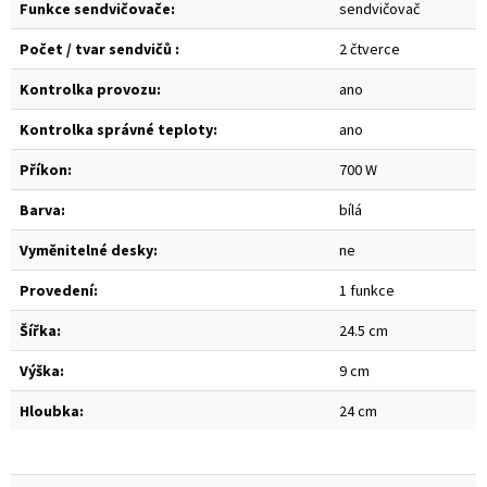
Funkce sendvičovače:
sendvičovač
Počet / tvar sendvičů :
2 čtverce
Kontrolka provozu:
ano
Kontrolka správné teploty:
ano
Příkon:
700 W
Barva:
bílá
Vyměnitelné desky:
ne
Provedení:
1 funkce
Šířka:
24.5 cm
Výška:
9 cm
Hloubka:
24 cm