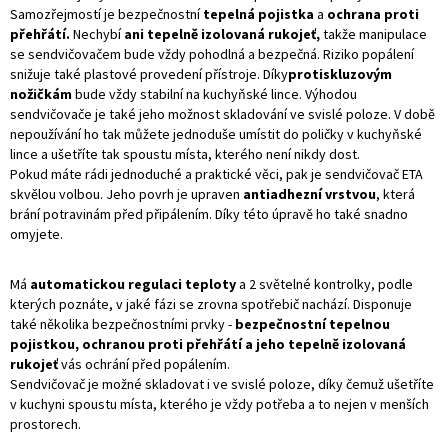
Samozřejmostí je bezpečnostní
tepelná pojistka
a
ochrana proti
přehřátí.
Nechybí
ani tepelně izolovaná rukojeť,
takže manipulace
se sendvičovačem bude vždy pohodlná a bezpečná. Riziko popálení
snižuje také plastové provedení přístroje. Díky
protiskluzovým
nožičkám
bude vždy stabilní na kuchyňské lince. Výhodou
sendvičovače je také jeho možnost skladování ve svislé poloze. V době
nepoužívání ho tak můžete jednoduše umístit do poličky v kuchyňské
lince a ušetříte tak spoustu místa, kterého není nikdy dost.
Pokud máte rádi jednoduché a praktické věci, pak je sendvičovač ETA
skvělou volbou. Jeho povrh je upraven
antiadhezní vrstvou
, která
brání potravinám před připálením. Díky této úpravě ho také snadno
omyjete.
Má
automatickou regulaci teploty
a 2 světelné kontrolky, podle
kterých poznáte, v jaké fázi se zrovna spotřebič nachází. Disponuje
také několika bezpečnostními prvky -
bezpečnostní tepelnou
pojistkou, ochranou proti přehřátí a jeho tepelně izolovaná
rukojeť
vás ochrání před popálením.
Sendvičovač je možné skladovat i ve svislé poloze, díky čemuž ušetříte
v kuchyni spoustu místa, kterého je vždy potřeba a to nejen v menších
prostorech.