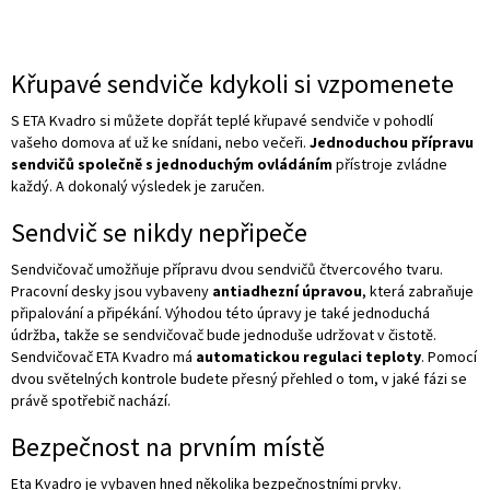
Křupavé sendviče kdykoli si vzpomenete
S ETA Kvadro si můžete dopřát teplé křupavé sendviče v pohodlí
vašeho domova ať už ke snídani, nebo večeři.
Jednoduchou přípravu
sendvičů společně s jednoduchým ovládáním
přístroje zvládne
každý. A dokonalý výsledek je zaručen.
Sendvič se nikdy nepřipeče
Sendvičovač umožňuje přípravu dvou sendvičů čtvercového tvaru.
Pracovní desky jsou vybaveny
antiadhezní úpravou
, která zabraňuje
připalování a připékání. Výhodou této úpravy je také jednoduchá
údržba, takže se sendvičovač bude jednoduše udržovat v čistotě.
Sendvičovač ETA Kvadro má
automatickou regulaci teploty
. Pomocí
dvou světelných kontrole budete přesný přehled o tom, v jaké fázi se
právě spotřebič nachází.
Bezpečnost na prvním místě
Eta Kvadro je vybaven hned několika bezpečnostními prvky.