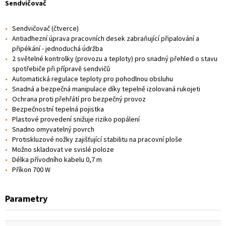
Sendvičovač
Sendvičovač (čtverce)
Antiadhezní úprava pracovních desek zabraňující připalování a
připékání - jednoduchá údržba
2 světelné kontrolky (provozu a teploty) pro snadný přehled o stavu
spotřebiče při přípravě sendvičů
Automatická regulace teploty pro pohodlnou obsluhu
Snadná a bezpečná manipulace díky tepelně izolovaná rukojeti
Ochrana proti přehřátí pro bezpečný provoz
Bezpečnostní tepelná pojistka
Plastové provedení snižuje riziko popálení
Snadno omyvatelný povrch
Protiskluzové nožky zajišťující stabilitu na pracovní ploše
Možno skladovat ve svislé poloze
Délka přívodního kabelu 0,7 m
Příkon 700 W
Parametry