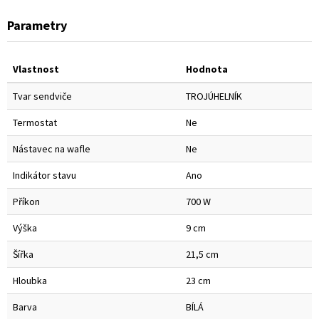
Parametry
Vlastnost
Hodnota
Tvar sendviče
TROJÚHELNÍK
Termostat
Ne
Nástavec na wafle
Ne
Indikátor stavu
Ano
Příkon
700 W
Výška
9 cm
Šířka
21,5 cm
Hloubka
23 cm
Barva
BÍLÁ