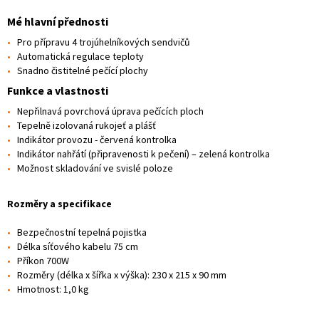
Mé hlavní přednosti
Pro přípravu 4 trojúhelníkových sendvičů
Automatická regulace teploty
Snadno čistitelné pečící plochy
Funkce a vlastnosti
Nepřilnavá povrchová úprava pečících ploch
Tepelně izolovaná rukojeť a plášť
Indikátor provozu - červená kontrolka
Indikátor nahřátí (připravenosti k pečení) – zelená kontrolka
Možnost skladování ve svislé poloze
Rozměry a specifikace
Bezpečnostní tepelná pojistka
Délka síťového kabelu 75 cm
Příkon 700W
Rozměry (délka x šířka x výška): 230 x 215 x 90 mm
Hmotnost: 1,0 kg