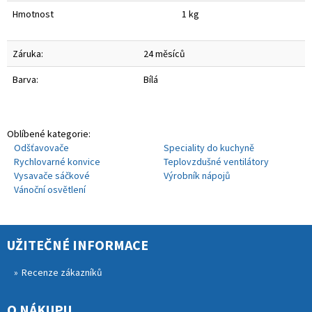
Hmotnost
1 kg
Záruka:
24 měsíců
Barva:
Bílá
Oblíbené kategorie:
Odšťavovače
Speciality do kuchyně
Rychlovarné konvice
Teplovzdušné ventilátory
Vysavače sáčkové
Výrobník nápojů
Vánoční osvětlení
UŽITEČNÉ INFORMACE
Recenze zákazníků
O NÁKUPU