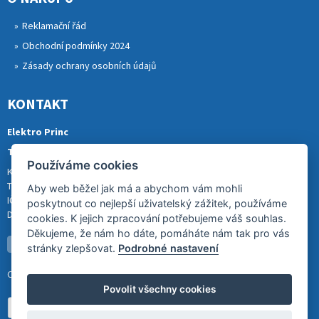
Reklamační řád
Obchodní podmínky 2024
Zásady ochrany osobních údajů
KONTAKT
Elektro Princ
Tomáš Princ
Používáme cookies
Krkonošská 290, 46841 TANVALD
Tel.: 773 880 988
Aby web běžel jak má a abychom vám mohli
IČ: 01153731
poskytnout co nejlepší uživatelský zážitek, používáme
DIČ: CZ8007202522
cookies. K jejich zpracování potřebujeme váš souhlas.
Děkujeme, že nám ho dáte, pomáháte nám tak pro vás
stránky zlepšovat.
Podrobné nastavení
Copyright (c) 2026
Povolit všechny cookies