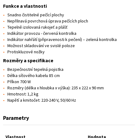
Funkce a vlastnosti
Snadno čistitelné pečící plochy
Nepřilnavá povrchová úprava pečících ploch
Tepelně izolovaná rukojeť a plášť
Indikátor provozu - červená kontrolka
Indikátor nahřátí (připravenosti k pečení) – zelená kontrolka
Možnost skladování ve svislé poloze
Protiskluzové nožky
Rozměry a specifikace
Bezpečnostní tepelná pojistka
Délka síťového kabelu 85 cm
Příkon 700 W
Rozměry (délka x hloubka x výška): 235 x 222 x 90 mm
Hmotnost: 1,2 kg
Napětí a kmitočet: 220-240 V, 50/60 Hz
Parametry
Vlastnost
Hodnota