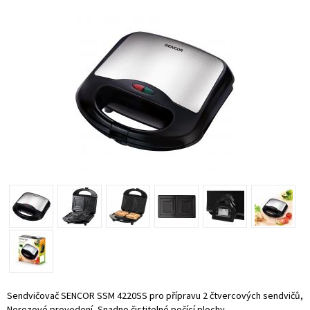
Sendvičovač SENCOR SSM 4220SS pro přípravu 2 čtvercových sendvičů,
Nerezové provedení, Snadno čistitelné pečící plochy.