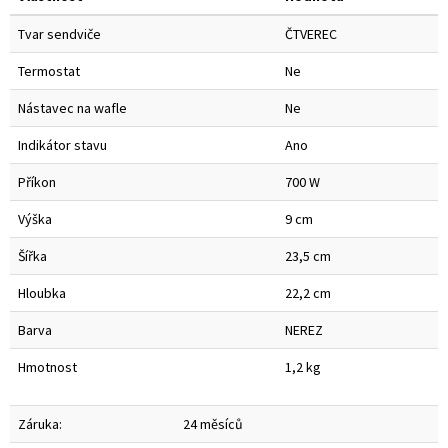
Tvar sendviče
ČTVEREC
Termostat
Ne
Nástavec na wafle
Ne
Indikátor stavu
Ano
Příkon
700 W
Výška
9 cm
Šířka
23,5 cm
Hloubka
22,2 cm
Barva
NEREZ
Hmotnost
1,2 kg
Záruka:
24 měsíců