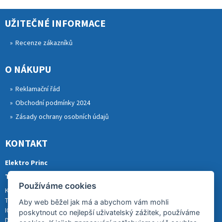
UŽITEČNÉ INFORMACE
Recenze zákazníků
O NÁKUPU
Reklamační řád
Obchodní podmínky 2024
Zásady ochrany osobních údajů
KONTAKT
Elektro Princ
Tomáš Princ
Používáme cookies
Krkonošská 290, 46841 TANVALD
Tel.: 773 880 988
Aby web běžel jak má a abychom vám mohli
IČ: 01153731
poskytnout co nejlepší uživatelský zážitek, používáme
DIČ: CZ8007202522