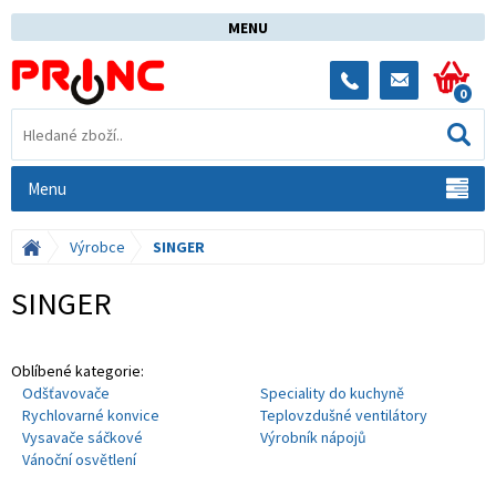
MENU
0
Menu
Výrobce
SINGER
SINGER
Oblíbené kategorie:
Odšťavovače
Speciality do kuchyně
Rychlovarné konvice
Teplovzdušné ventilátory
Vysavače sáčkové
Výrobník nápojů
Vánoční osvětlení