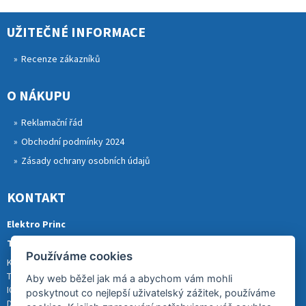
UŽITEČNÉ INFORMACE
Recenze zákazníků
O NÁKUPU
Reklamační řád
Obchodní podmínky 2024
Zásady ochrany osobních údajů
KONTAKT
Elektro Princ
Tomáš Princ
Používáme cookies
Krkonošská 290, 46841 TANVALD
Tel.: 773 880 988
Aby web běžel jak má a abychom vám mohli
IČ: 01153731
poskytnout co nejlepší uživatelský zážitek, používáme
DIČ: CZ8007202522