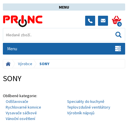
MENU
0
Menu
Výrobce
SONY
SONY
Oblíbené kategorie:
Odšťavovače
Speciality do kuchyně
Rychlovarné konvice
Teplovzdušné ventilátory
Vysavače sáčkové
Výrobník nápojů
Vánoční osvětlení