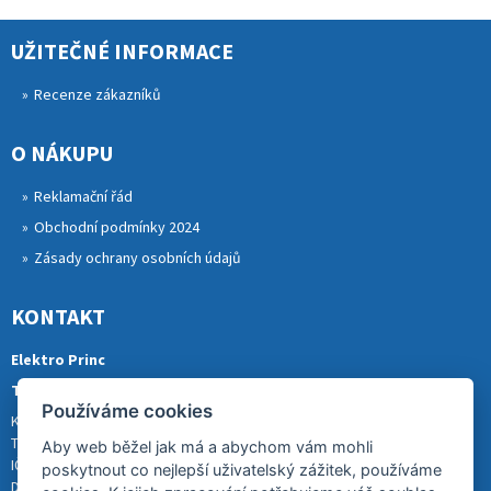
UŽITEČNÉ INFORMACE
Recenze zákazníků
O NÁKUPU
Reklamační řád
Obchodní podmínky 2024
Zásady ochrany osobních údajů
KONTAKT
Elektro Princ
Tomáš Princ
Používáme cookies
Krkonošská 290, 46841 TANVALD
Tel.: 773 880 988
Aby web běžel jak má a abychom vám mohli
IČ: 01153731
poskytnout co nejlepší uživatelský zážitek, používáme
DIČ: CZ8007202522