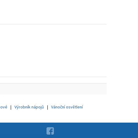
kové
Výrobník nápojů
Vánoční osvětlení