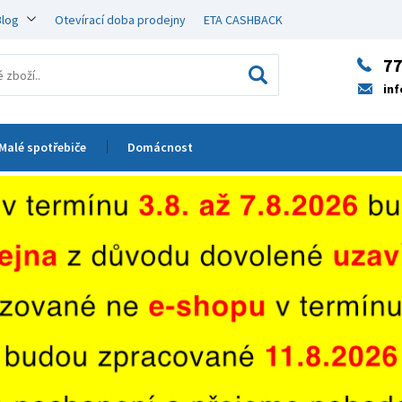
Blog
Otevírací doba prodejny
ETA CASHBACK
77
in
Malé spotřebiče
Domácnost