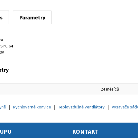
s
Parametry
ka
 SPC 64
0V
try
24 měsíců
hyně
Rychlovarné konvice
Teplovzdušné ventilátory
Vysavače sáč
KUPU
KONTAKT