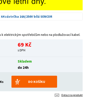
 64 zástrčka 16A/250V bílá SENCOR
ru k elektrickým spotřebičům nebo na plodlužovací kabel.
69 Kč
s DPH
Skladem
do 24h
Ks
Dotaz na produkt