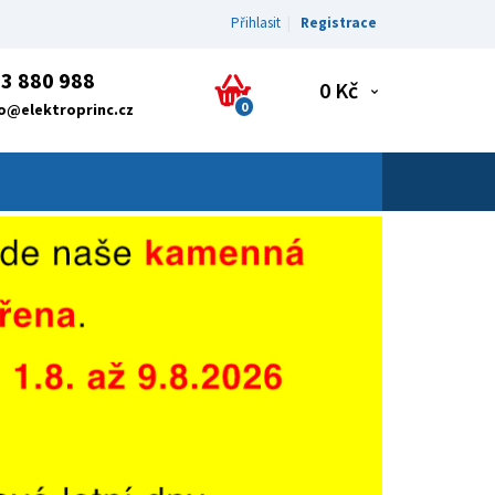
Přihlasit
Registrace
3 880 988
0 Kč
0
fo@elektroprinc.cz