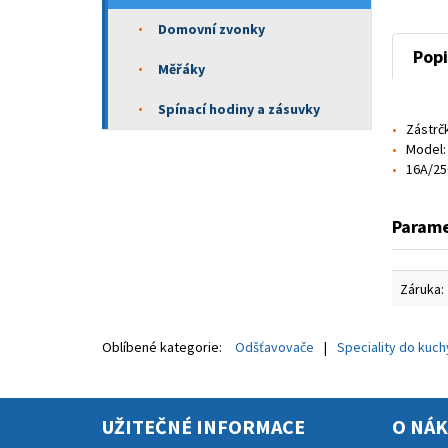
Domovní zvonky
Popi
Měřáky
Spínací hodiny a zásuvky
Zástrč
Model:
16A/25
Parame
Záruka:
Oblíbené kategorie:
Odšťavovače
Speciality do kuc
UŽITEČNÉ INFORMACE
O NÁ