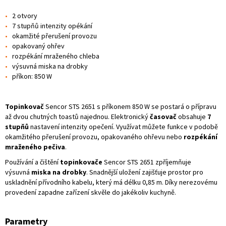
2 otvory
7 stupňů intenzity opékání
okamžité přerušení provozu
opakovaný ohřev
rozpékání mraženého chleba
výsuvná miska na drobky
příkon: 850 W
Topinkovač
Sencor STS 2651 s příkonem 850 W
se postará o přípravu
až dvou chutných toastů najednou. Elektronický
časovač
obsahuje
7
stupňů
nastavení intenzity opečení. Využívat můžete funkce v podobě
okamžitého přerušení provozu, opakovaného
ohřevu nebo
rozpékání
mraženého pečiva
.
Používání a čištění
topinkovače
Sencor STS 2651 zpříjemňuje
výsuvná
miska na drobky
. Snadnější uložení zajišťuje prostor pro
uskladnění přívodního kabelu, který má délku
0,85 m. Díky nerezovému
provedení zapadne zařízení skvěle do jakékoliv kuchyně.
Parametry