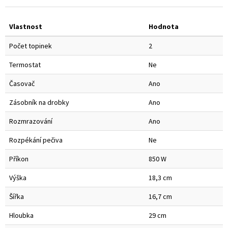
Vlastnost
Hodnota
Počet topinek
2
Termostat
Ne
Časovač
Ano
Zásobník na drobky
Ano
Rozmrazování
Ano
Rozpékání pečiva
Ne
Příkon
850 W
Výška
18,3 cm
Šířka
16,7 cm
Hloubka
29 cm