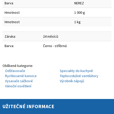
Barva
NEREZ
Hmotnost
1 000 g
Hmotnost
1 kg
Záruka:
24 měsíců
Barva:
Černo - stříbrná
Oblíbené kategorie:
Odšťavovače
Speciality do kuchyně
Rychlovarné konvice
Teplovzdušné ventilátory
Vysavače sáčkové
Výrobník nápojů
Vánoční osvětlení
UŽITEČNÉ INFORMACE