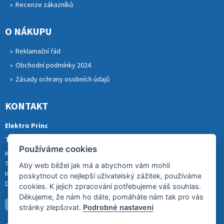
Recenze zákazníků
O NÁKUPU
Reklamační řád
Obchodní podmínky 2024
Zásady ochrany osobních údajů
KONTAKT
Elektro Princ
Tomáš Princ
Používáme cookies
Krkonošská 290, 46841 TANVALD
Tel.: 773 880 988
Aby web běžel jak má a abychom vám mohli
IČ: 01153731
poskytnout co nejlepší uživatelský zážitek, používáme
DIČ: CZ8007202522
cookies. K jejich zpracování potřebujeme váš souhlas.
Děkujeme, že nám ho dáte, pomáháte nám tak pro vás
stránky zlepšovat.
Podrobné nastavení