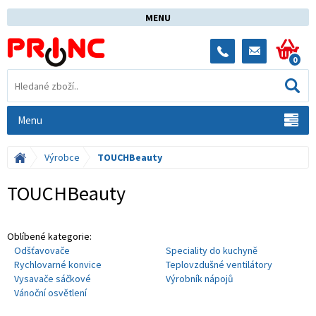
MENU
0
Menu
Výrobce
TOUCHBeauty
TOUCHBeauty
Oblíbené kategorie:
Odšťavovače
Speciality do kuchyně
Rychlovarné konvice
Teplovzdušné ventilátory
Vysavače sáčkové
Výrobník nápojů
Vánoční osvětlení