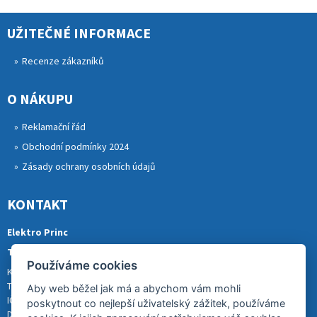
UŽITEČNÉ INFORMACE
Recenze zákazníků
O NÁKUPU
Reklamační řád
Obchodní podmínky 2024
Zásady ochrany osobních údajů
KONTAKT
Elektro Princ
Tomáš Princ
Používáme cookies
Krkonošská 290, 46841 TANVALD
Tel.: 773 880 988
Aby web běžel jak má a abychom vám mohli
IČ: 01153731
poskytnout co nejlepší uživatelský zážitek, používáme
DIČ: CZ8007202522