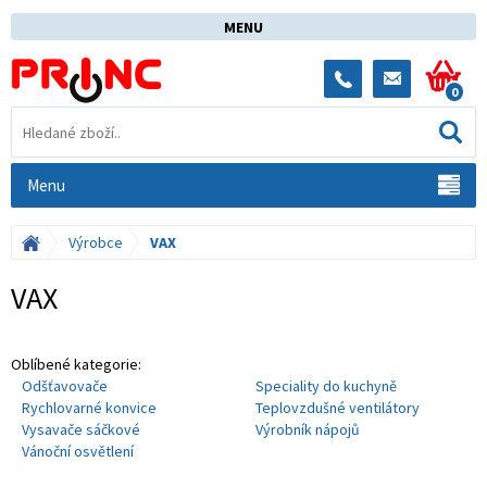
MENU
0
Menu
Výrobce
VAX
VAX
Oblíbené kategorie:
Odšťavovače
Speciality do kuchyně
Rychlovarné konvice
Teplovzdušné ventilátory
Vysavače sáčkové
Výrobník nápojů
Vánoční osvětlení