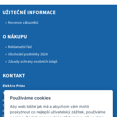
UŽITEČNÉ INFORMACE
Recenze zákazníků
O NÁKUPU
Reklamační řád
Obchodní podmínky 2024
Zásady ochrany osobních údajů
KONTAKT
Elektro Princ
Tomáš Princ
Používáme cookies
Krkonošská 290, 46841 TANVALD
Tel.: 773 880 988
Aby web běžel jak má a abychom vám mohli
IČ: 01153731
poskytnout co nejlepší uživatelský zážitek, používáme
DIČ: CZ8007202522