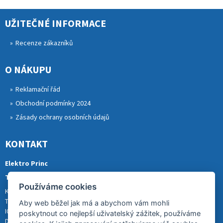
UŽITEČNÉ INFORMACE
Recenze zákazníků
O NÁKUPU
Reklamační řád
Obchodní podmínky 2024
Zásady ochrany osobních údajů
KONTAKT
Elektro Princ
Tomáš Princ
Používáme cookies
Krkonošská 290, 46841 TANVALD
Tel.: 773 880 988
Aby web běžel jak má a abychom vám mohli
IČ: 01153731
poskytnout co nejlepší uživatelský zážitek, používáme
DIČ: CZ8007202522