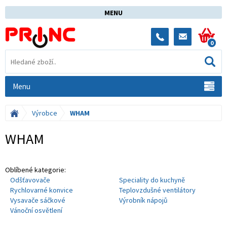
MENU
0
Menu
Výrobce
WHAM
WHAM
Oblíbené kategorie:
Odšťavovače
Speciality do kuchyně
Rychlovarné konvice
Teplovzdušné ventilátory
Vysavače sáčkové
Výrobník nápojů
Vánoční osvětlení