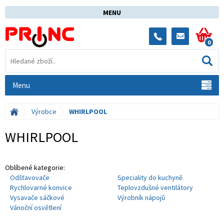
MENU
0
Menu
Výrobce
WHIRLPOOL
WHIRLPOOL
Oblíbené kategorie:
Odšťavovače
Speciality do kuchyně
Rychlovarné konvice
Teplovzdušné ventilátory
Vysavače sáčkové
Výrobník nápojů
Vánoční osvětlení