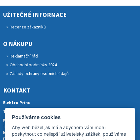
UŽITEČNÉ INFORMACE
Recenze zákazníků
O NÁKUPU
Reklamační řád
Obchodní podmínky 2024
Zásady ochrany osobních údajů
KONTAKT
Elektro Princ
Tomáš Princ
Používáme cookies
Krkonošská 290, 46841 TANVALD
Tel.: 773 880 988
Aby web běžel jak má a abychom vám mohli
IČ: 01153731
poskytnout co nejlepší uživatelský zážitek, používáme
DIČ: CZ8007202522