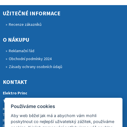
UŽITEČNÉ INFORMACE
Recenze zákazníků
O NÁKUPU
Reklamační řád
Obchodní podmínky 2024
Zásady ochrany osobních údajů
KONTAKT
Elektro Princ
Tomáš Princ
Používáme cookies
Krkonošská 290, 46841 TANVALD
Tel.: 773 880 988
Aby web běžel jak má a abychom vám mohli
IČ: 01153731
poskytnout co nejlepší uživatelský zážitek, používáme
DIČ: CZ8007202522