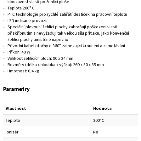
klouzavost vlasů po žehlící ploše
Teplota 200° C
PTC technologie pro rychlé zahřátí destiček na pracovní teplotu
LED indikace provozu
Speciální plovoucí žehlící plochy zabraňují poškození vlasů
přiskřípnutím a nevyžadují tak velkou sílu přítlaku, jako konvenční
žehlící plochy umístěné napevno
Přívodní kabel otočný o 360° zamezující kroucení a zamotávání
Příkon: 40 W
Velikost žehlících ploch: 90 x 24 mm
Rozměry (délka x hloubka x výška): 260 x 30 x 35 mm
Hmotnost: 0,4 kg
Parametry
Vlastnost
Hodnota
Teplota
200°C
Ionizér
Ne