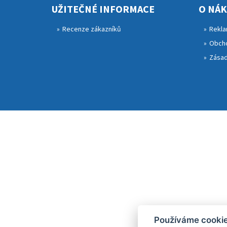
UŽITEČNÉ INFORMACE
O NÁ
Recenze zákazníků
Rekla
Obcho
Zásad
Používáme cooki