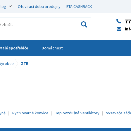
Blog
Otevírací doba prodejny
ETA CASHBACK
77
in
Malé spotřebiče
Domácnost
Výrobce
ZTE
hyně
Rychlovarné konvice
Teplovzdušné ventilátory
Vysavače sáč