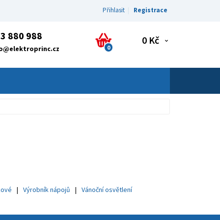
Přihlasit
Registrace
3 880 988
0 Kč
0
fo@elektroprinc.cz
kové
Výrobník nápojů
Vánoční osvětlení