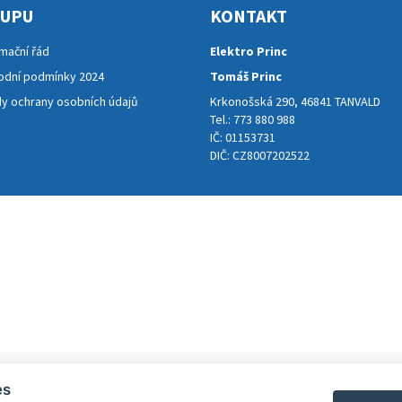
KUPU
KONTAKT
mační řád
Elektro Princ
dní podmínky 2024
Tomáš Princ
y ochrany osobních údajů
Krkonošská 290, 46841 TANVALD
Tel.: 773 880 988
IČ: 01153731
DIČ: CZ8007202522
es