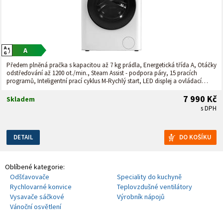
Předem plněná pračka s kapacitou až 7 kg prádla, Energetická třída A, Otáčky
odstřeďování až 1200 ot./min., Steam Assist - podpora páry, 15 pracích
programů, Inteligentní prací cyklus M-Rychlý start, LED displej a ovládací
panel v češtině, Tichý, úsporný a spolehlivý invertorový motor, Odložený
konec praní až o 24 hodin, Rozměry (VxŠxH): 85 x 60 x 47 cm.
7 990 Kč
Skladem
s DPH
DETAIL
Oblíbené kategorie:
Odšťavovače
Speciality do kuchyně
Rychlovarné konvice
Teplovzdušné ventilátory
Vysavače sáčkové
Výrobník nápojů
Vánoční osvětlení