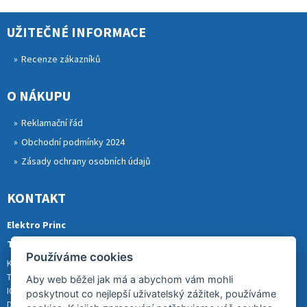
UŽITEČNÉ INFORMACE
Recenze zákazníků
O NÁKUPU
Reklamační řád
Obchodní podmínky 2024
Zásady ochrany osobních údajů
KONTAKT
Elektro Princ
Tomáš Princ
Používáme cookies
Krkonošská 290, 46841 TANVALD
Tel.: 773 880 988
Aby web běžel jak má a abychom vám mohli
IČ: 01153731
poskytnout co nejlepší uživatelský zážitek, používáme
DIČ: CZ8007202522