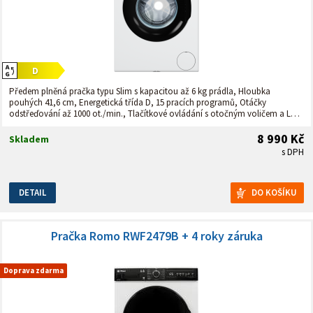
Předem plněná pračka typu Slim s kapacitou až 6 kg prádla, Hloubka
pouhých 41,6 cm, Energetická třída D, 15 pracích programů, Otáčky
odstřeďování až 1000 ot./min., Tlačítkové ovládání s otočným voličem a LED
displejem, LED displej bíle podsvícený.
8 990 Kč
Skladem
s DPH
DETAIL
Pračka Romo RWF2479B + 4 roky záruka
Doprava zdarma