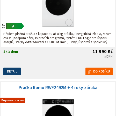
Předem plněná pračka s kapacitou až 8 kg prádla, Energetická třída A, Steam
Assist - podpora páry, 15 pracích programů, Systém EKO Logic pro úsporu
energií, Otáčky odstřeďování až 1400 ot./min., Tichý, úsporný a spolehlivý
bezkartáčový motor, Bíle podsvícený digitální displej, ovládací panel v
češtině, Automatická detekce množství prádla
11 990 Kč
Skladem
s DPH
DETAIL
Pračka Romo RWF2492M + 4 roky záruka
Doprava zdarma