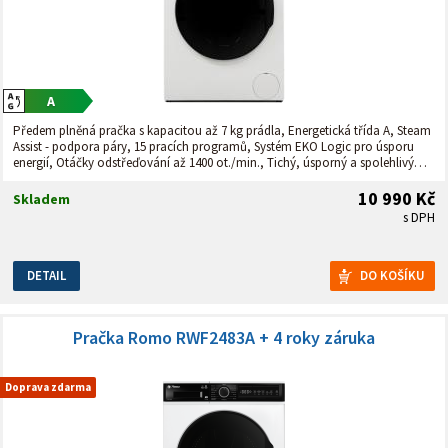
Předem plněná pračka s kapacitou až 7 kg prádla, Energetická třída A, Steam
Assist - podpora páry, 15 pracích programů, Systém EKO Logic pro úsporu
energií, Otáčky odstřeďování až 1400 ot./min., Tichý, úsporný a spolehlivý
bezkartáčový motor, Bíle podsvícený digitální displej, ovládací panel v
češtině, Automatická detekce množství prádla-
10 990 Kč
Skladem
s DPH
DETAIL
Pračka Romo RWF2483A + 4 roky záruka
Doprava zdarma