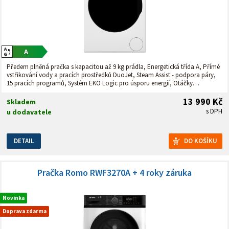
Předem plněná pračka s kapacitou až 9 kg prádla, Energetická třída A, Přímé
vstřikování vody a pracích prostředků DuoJet, Steam Assist - podpora páry,
15 pracích programů, Systém EKO Logic pro úsporu energií, Otáčky
odstřeďování až 1400 ot./min., Tichý, úsporný a spolehlivý bezkartáčový
motor, Bíle podsvícený digitální displej, ovládací panel v češtině, Automatická
13 990 Kč
Skladem
detekce množství prádla
s DPH
u dodavatele
DETAIL
Pračka Romo RWF3270A + 4 roky záruka
Novinka
Doprava zdarma